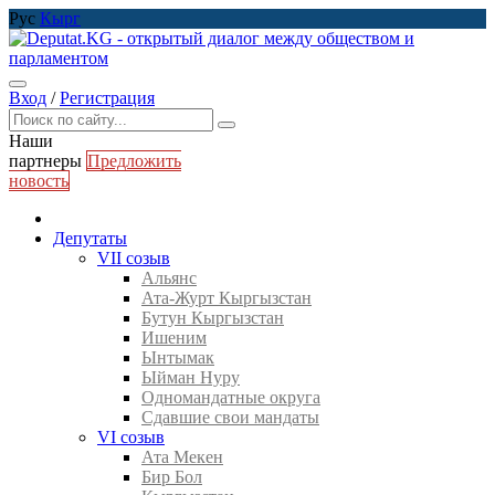
Рус
Кырг
Вход
/
Регистрация
Наши
партнеры
Предложить
новость
Депутаты
VII созыв
Альянс
Ата-Журт Кыргызстан
Бутун Кыргызстан
Ишеним
Ынтымак
Ыйман Нуру
Одномандатные округа
Сдавшие свои мандаты
VI созыв
Ата Мекен
Бир Бол